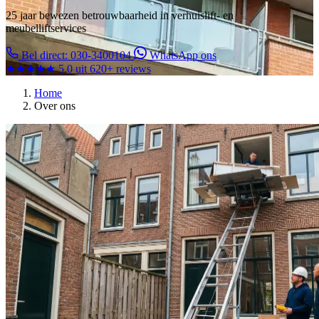
25 jaar bewezen betrouwbaarheid in verhuislift- en
meubelliftservices
Bel direct: 030-3400104
WhatsApp ons
★★★★★
5.0 uit 620+ reviews
Home
Over ons